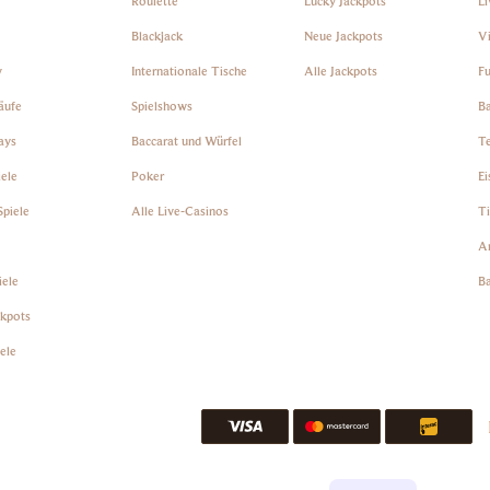
Roulette
Lucky Jackpots
L
Blackjack
Neue Jackpots
Vi
v
Internationale Tische
Alle Jackpots
Fu
äufe
Spielshows
Ba
ays
Baccarat und Würfel
T
iele
Poker
E
Spiele
Alle Live-Casinos
Ti
A
iele
Ba
ckpots
iele