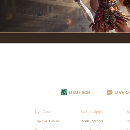
DEUTSCH
LIVE C
Live-Casino
Jackpot-Spiele
S
Top-Live-Casino
Heiße Jackpots
S