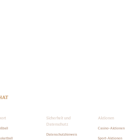
HAT
port
Sicherheit und
Aktionen
Datenschutz
ßball
Casino-Aktionen
Datenschutzhinweis
sketball
Sport-Aktionen