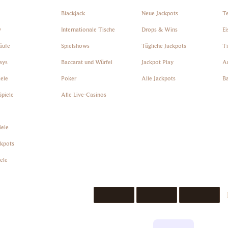
Blackjack
Neue Jackpots
T
v
Internationale Tische
Drops & Wins
E
äufe
Spielshows
Tägliche Jackpots
Ti
ays
Baccarat und Würfel
Jackpot Play
A
iele
Poker
Alle Jackpots
Ba
Spiele
Alle Live-Casinos
iele
ckpots
iele