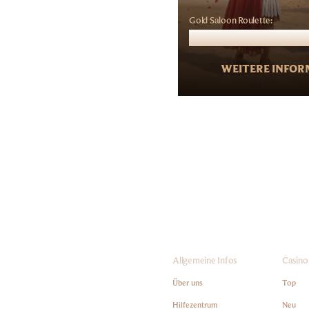
Gold Saloon Roulette:
Lucky Number
WEITERE INFO
Allgemeine Infos
Casino
Über uns
Top
Hilfezentrum
Neu