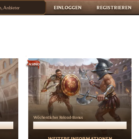
EINLOGGEN
REGISTRIEREN
n, Anbieter
CASINO
Wöchentlicher Reload-Bonus
50 Freispiele
WEITERE INFORMATIONEN