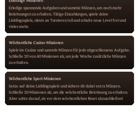
Einmalige Missionen
Erledige spannende Aufgaben und sammle Münzen, um noch mehr
Belohnungen zu erhalten. Tätige Einzahlungen, spiele deine
Lieblingsspiele, nimm an Turnieren teil und schalte neue Level frei und
vieles mehr.
Wöchentliche Casino-Missionen
Spiele im Casino und sammle Münzen für jede abgeschlossene Aufgabe.
Schließe 20 von 40 Missionen ab, um jede Woche zusätzliche Münzen
zu erhalten.
Wöchentliche Sport-Missionen
Setze auf deine Lieblingsspiele und sichere dir dabei extra Münzen.
Schließe 20 Missionen ab, um die wöchentliche Belohnung zu erhalten.
Aber achte darauf, sie vor dem wöchentlichen Reset abzuschließen!