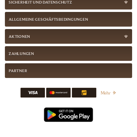
SICHERHEIT UND DATENSCHUTZ
ALLGEMEINE GESCHÄFTSBEDINGUNGEN
AKTIONEN
ZAHLUNGEN
PARTNER
Mehr