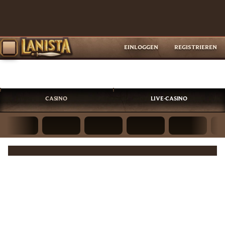
EINLOGGEN
REGISTRIEREN
CASINO
LIVE-CASINO