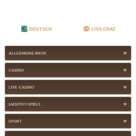
DEUTSCH
LIVE CHAT
ALLGEMEINE INFOS
CASINO
LIVE-CASINO
JACKPOT-SPIELE
SPORT