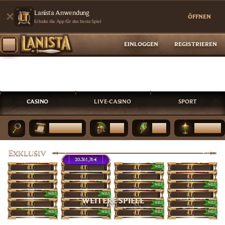
Lanista Anwendung
ÖFFNEN
Erhalte die App für das beste Spiel
EINLOGGEN
REGISTRIEREN
CASINO
LIVE-CASINO
SPORT
ANBIETER
TOP
NEU
BELIEBT
Exklusiv
20.361,76 €
NEU
NEU
NEU
NEU
NEU
WEITERE SPIELE
NEU
NEU
NEU
NEU
NEU
NEU