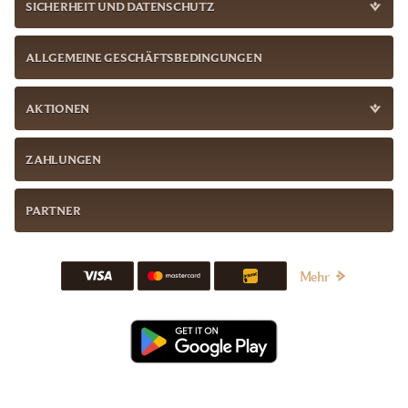
SICHERHEIT UND DATENSCHUTZ
ALLGEMEINE GESCHÄFTSBEDINGUNGEN
AKTIONEN
ZAHLUNGEN
PARTNER
Mehr