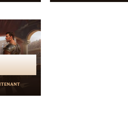
tons
mpenses de
NTENANT