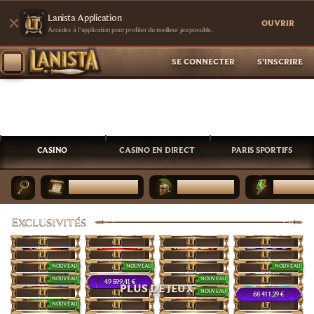
Lanista Application
OUVRIR
Accédez à l'application pour profiter du meilleur jeu possible.
SE CONNECTER
S'INSCRIRE
CASINO
CASINO EN DIRECT
PARIS SPORTIFS
FOURNISSEURS
EN VEDETTE
NOUVEA
Exclusivités
NOUVEAU
NOUVEAU
NOUVEAU
NOUVEAU
NOUVEAU
49 599,41 €
PLUS DE JEUX
NOUVEAU
68 411,29 €
NOUVEAU