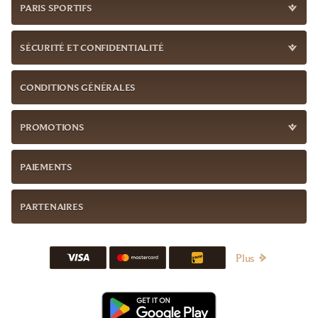
PARIS SPORTIFS
SÉCURITÉ ET CONFIDENTIALITÉ
CONDITIONS GÉNÉRALES
PROMOTIONS
PAIEMENTS
PARTENAIRES
Plus