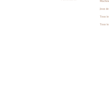
Machine
Jeux de
Tous le
Tous le