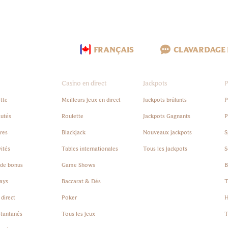
FRANÇAIS
CLAVARDAGE 
Casino en direct
Jackpots
P
tte
Meilleurs jeux en direct
Jackpots brûlants
P
utés
Roulette
Jackpots Gagnants
P
res
Blackjack
Nouveaux jackpots
S
vités
Tables internationales
Tous les jackpots
S
 de bonus
Game Shows
B
ays
Baccarat & Dés
T
 direct
Poker
H
stantanés
Tous les jeux
T