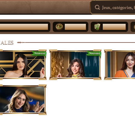
Jeux, catégories, 
ILLEURS JEUX EN DIRECT
ROULETTE
BLACKJACK
nales
Nouveau
Nouveau