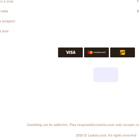
s à sous
F
 table
B
s jackpots
s jeux
Gambling can be addictive. Play responsibly.Lanista.com only accepts c
2026 © Lanista.com All rights reserved