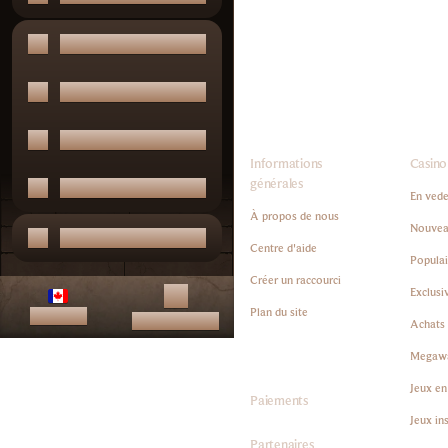
DÉFIS
TOURNOIS
BONUS CRAB
Informations
Casino
générales
BOUTIQUE
En vede
À propos de nous
Nouvea
NIVEAUX VIP
Centre d'aide
Populai
Créer un raccourci
Exclusi
Plan du site
FRANÇAIS
CENTRE D'AIDE
Achats
Megaw
Jeux en
Paiements
Jeux in
Partenaires