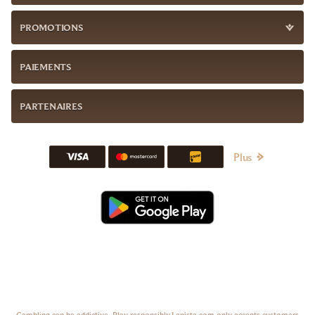
Si vous souhaitez essayer un jeu,nous vous recommandons de tester la version
PROMOTIONS
démo.Vous pouvez accéder à la version gratuite d’un jeu en survolant sa vignette
et en cliquant sur “démo”.C’est un excellent moyen de voir si un jeu vous plaît
avant d’y jouer avec de l’argent réel.
PAIEMENTS
Remarque:
Il n’est pas nécessaire d’avoir un compte pour jouer
gratuitement.Cependant,pour jouer avec de l’argent réel,vous devez être membre
enregistré de Lanista.Cela garantit une plateforme sûre pour tous les joueurs.
PARTENAIRES
Lanista Jackpots:Jouez aux Jeux de Jackpot en Ligne
Si vous aimez les jackpots,vous êtes au bon endroit!Sur Lanista Casino en
Plus
Ligne,nous avons un lobby entièrement dédié aux jeux à jackpot.Les jackpots
diffèrent des machines à sous traditionnelles par leur cagnotte progressive,qui peut
être déclenchée aléatoirement pendant le jeu.
Dans notre lobby des jackpots en ligne,vous trouverez une section “Nouveautés”
et une section “Hot”.Dans la première,vous verrez tous nos jeux récemment
ajoutés,tandis que dans la seconde,vous trouverez les jackpots les plus
prometteurs,prêts à tomber à tout moment.
Rendez-vous dans le lobby des jackpots pour découvrir toutes les options
disponibles.Serez-vous celui ou celle qui décrochera le jackpot?
Lanista Casino en Live:Les Jeux en Live à Portée de Main
Gambling can be addictive. Play responsibly.Lanista.com only accepts customers