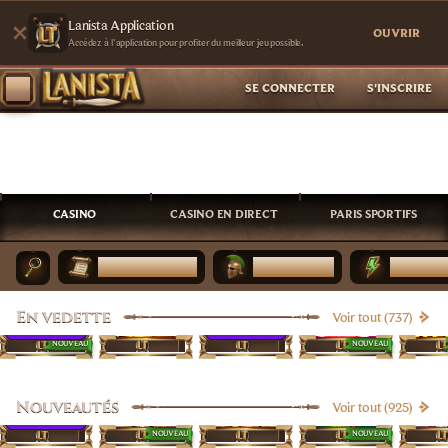
Lanista Application
OUVRIR
Accédez à l'application pour profiter du meilleur jeu possible.
SE CONNECTER
S'INSCRIRE
CASINO
CASINO EN DIRECT
PARIS SPORTIFS
FOURNISSEURS
EN VEDETTE
NOUVEA
En vedette
Voir tout (737)
2 199,82 €
158 101,53 €
NOUVEAU
NOUVEAU
Nouveautés
Voir tout (925)
2 199,82 €
NOUVEAU
NOUVEAU