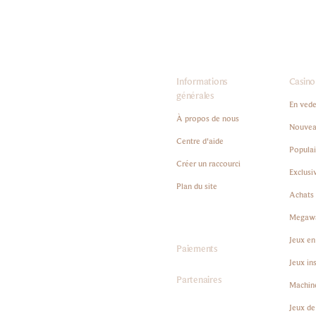
Informations
Casino
générales
En vede
À propos de nous
Nouvea
Centre d'aide
Populai
Créer un raccourci
Exclusi
Plan du site
Achats
Megaw
Jeux en
Paiements
Jeux in
Partenaires
Machine
Jeux de