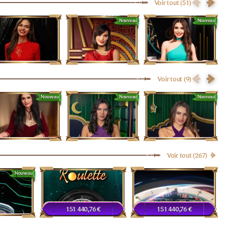
Voir tout (51)
Nouveau
Nouveau
Voir tout (9)
Nouveau
Nouveau
Nouveau
Voir tout (267)
Nouveau
151 440,76 €
151 440,76 €