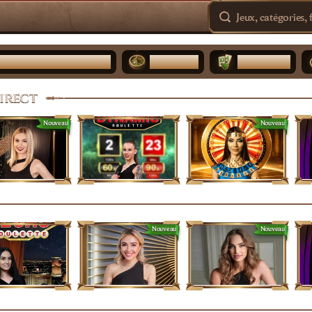
Jeux, catégories, 
ILLEURS JEUX EN DIRECT
ROULETTE
BLACKJACK
direct
Nouveau
Nouveau
Nouveau
Nouveau