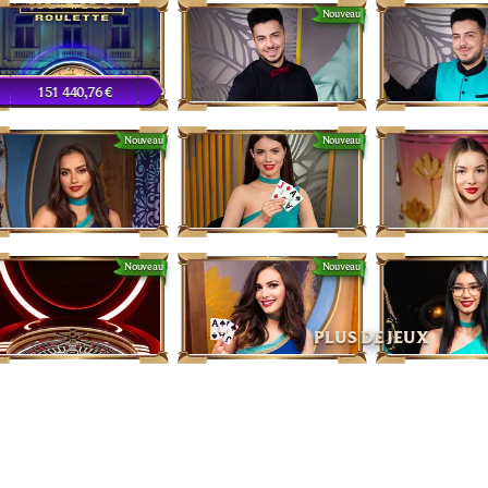
Nouveau
151 440,76 €
Nouveau
Nouveau
Nouveau
Nouveau
PLUS DE JEUX