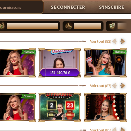
SE CONNECTER
S'INSCRIRE
fournisseurs
TABLES INTERNATIONALES
GAME SHOWS
BACCA
Voir tout (82)
Nouveau
Nouveau
151 440,76 €
Voir tout (87)
Nouveau
Voir tout (85)