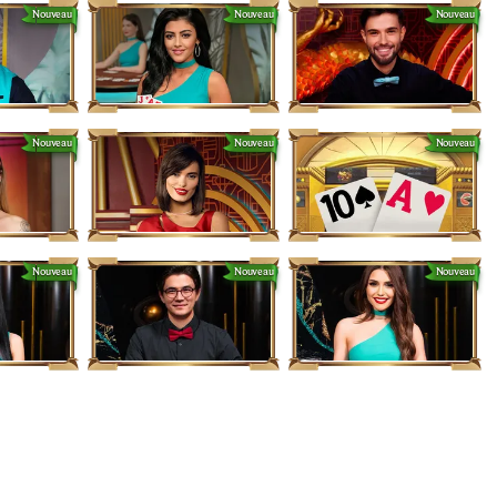
Nouveau
Nouveau
Nouveau
Nouveau
Nouveau
Nouveau
Nouveau
Nouveau
Nouveau