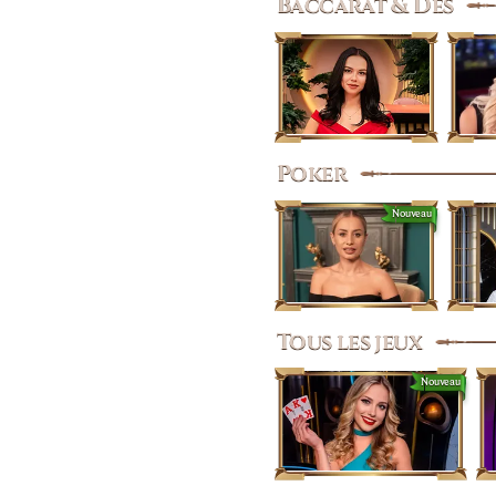
Baccarat & Dés
Poker
Nouveau
Tous les jeux
Nouveau