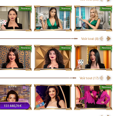
Nouveau
Nouveau
Nouveau
Voir tout (8)
Nouveau
Nouveau
Nouveau
Voir tout (17)
Nouveau
151 440,76 €