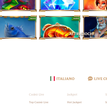
nuovo
nuovo
ALTRI GIOCHI
ITALIANO
LIVE C
Casinò Live
Jackpot
S
Top Casinò Live
Hot Jackpot
S