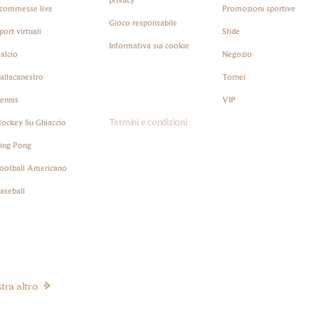
commesse live
Promozioni sportive
Gioco responsabile
port virtuali
Sfide
Informativa sui cookie
alcio
Negozio
allacanestro
Tornei
ennis
VIP
Termini e condizioni
ockey Su Ghiaccio
ing Pong
ootball Americano
aseball
tra altro