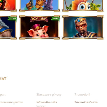
nuovo
nuovo
HAT
port
Sicurezza e privacy
Promozioni
commesse sportive
Informativa sulla
Promozioni Casinò
privacy