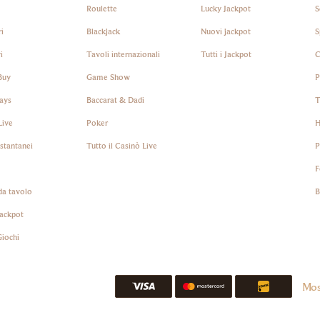
Roulette
Lucky Jackpot
S
i
Blackjack
Nuovi jackpot
S
i
Tavoli internazionali
Tutti i Jackpot
C
Buy
Game Show
P
ays
Baccarat & Dadi
T
Live
Poker
H
istantanei
Tutto il Casinò Live
P
F
da tavolo
B
Jackpot
Giochi
Mos