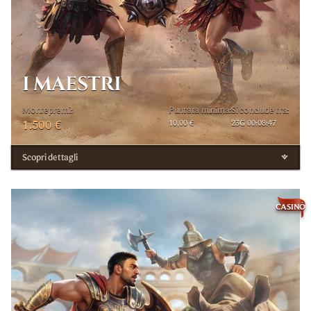
I MAESTRI
Montepremi:
Puntata minima:
Si conclude tra:
1.500 €
10,00 €
23G 00:08:47
Scopri dettagli
CASINÒ