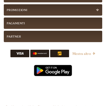
PROMOZIONI
PAGAMENTI
PARTNER
Mostra altro