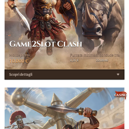
Game2Slot Clash
Montepremi:
Puntata minima:
Si conclude tra:
10.000 €
0,20 €
22:08:46
Scopri dettagli
CASINÒ