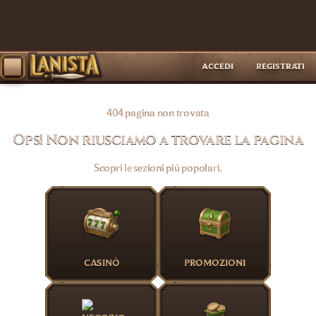
ACCEDI
REGISTRATI
404 pagina non trovata
Ops! Non riusciamo a trovare la pagina
Scopri le sezioni più popolari.
CASINÒ
PROMOZIONI