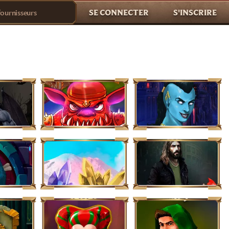
SE CONNECTER
S'INSCRIRE
fournisseurs