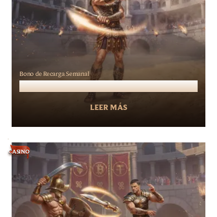
Bono de Recarga Semanal
50% hasta 500 €
LEER MÁS
CASINO