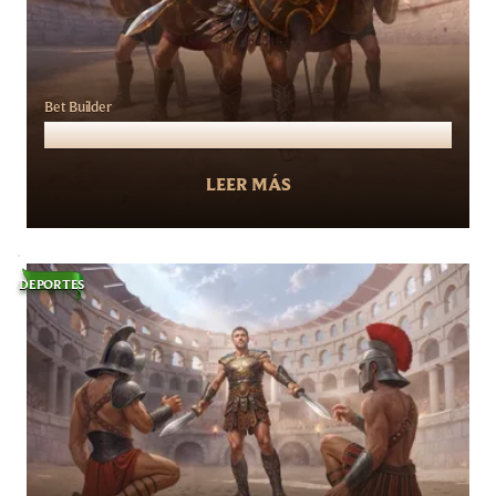
Bet Builder
50% Sin riesgo 50 €
LEER MÁS
DEPORTES