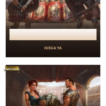
¡Acepta desafíos y gana 15000
monedas!
JUEGA YA
ESPECIALES