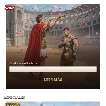
CASINO
Gold Saloon Roulette:
Lucky Number
LEER MÁS
Especiales
ESPECIALES