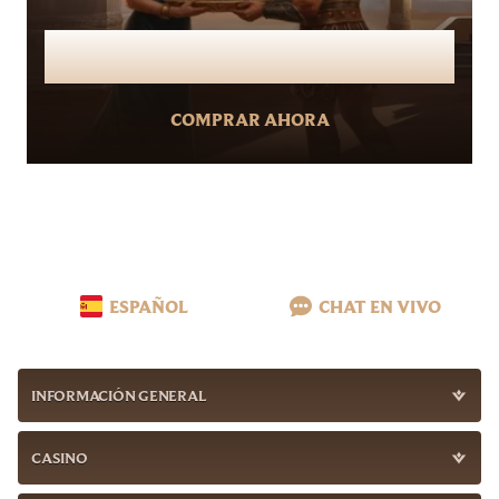
¡Cambia tus monedas por 1.000 € en
premios!
COMPRAR AHORA
ESPAÑOL
CHAT EN VIVO
INFORMACIÓN GENERAL
CASINO