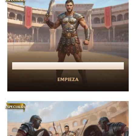
VIP
EMPIEZA
ESPECIALES