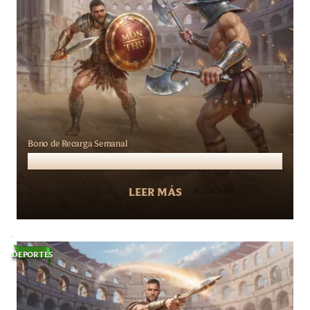
Bono de Recarga Semanal
50 tiradas gratis
LEER MÁS
DEPORTES