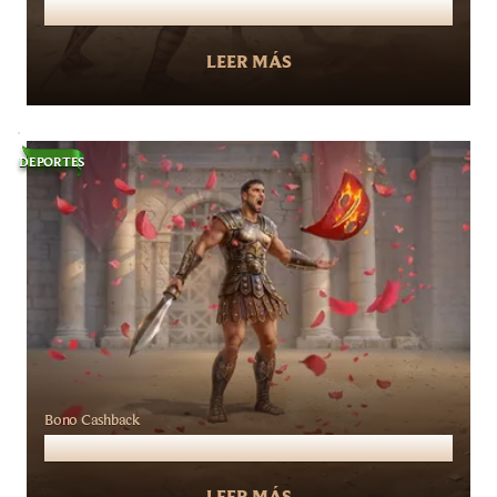
100.000 €
LEER MÁS
DEPORTES
Bono Cashback
10% hasta 500 €
LEER MÁS