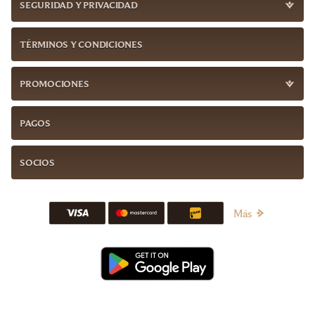
SEGURIDAD Y PRIVACIDAD
TÉRMINOS Y CONDICIONES
PROMOCIONES
PAGOS
SOCIOS
Más