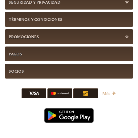
SEGURIDAD Y PRIVACIDAD
TÉRMINOS Y CONDICIONES
PROMOCIONES
PAGOS
SOCIOS
Más