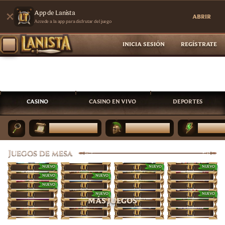
App de Lanista
ABRIR
Accede a la app para disfrutar del juego
INICIA SESIÓN
REGÍSTRATE
CASINO
CASINO EN VIVO
DEPORTES
PROVEEDORES
DESTACADOS
NUEVO
Juegos de mesa
NUEVO
NUEVO
NUEVO
NUEVO
NUEVO
NUEVO
NUEVO
NUEVO
MÁS JUEGOS