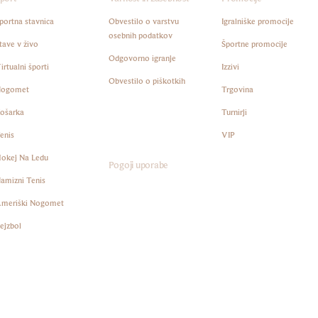
portna stavnica
Obvestilo o varstvu
Igralniške promocije
osebnih podatkov
tave v živo
Športne promocije
Odgovorno igranje
irtualni športi
Izzivi
Obvestilo o piškotkih
ogomet
Trgovina
ošarka
Turnirji
enis
VIP
okej Na Ledu
Pogoji uporabe
amizni Tenis
meriški Nogomet
ejzbol