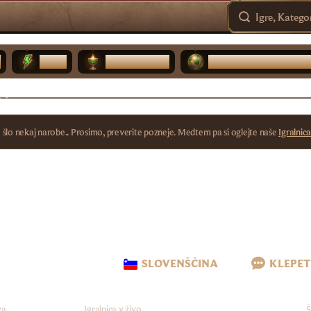
Igre, Katego
NOVO
PRILJUBLJENO
SVETOVNO PRVENSTV
 je šlo nekaj narobe.. Prosimo, preverite pozneje. Medtem pa si oglejte naše
Igralnic
SLOVENŠČINA
KLEPET
ca
Igralnica v živo
Š