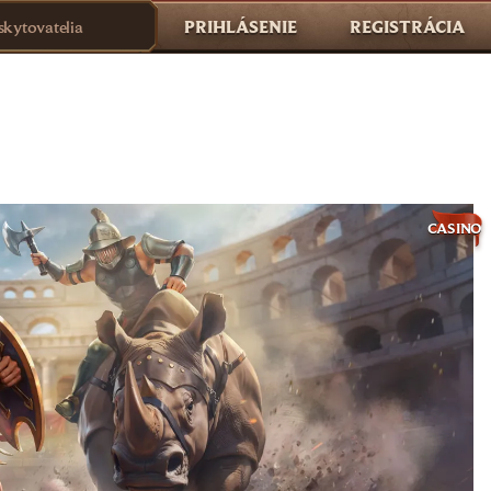
PRIHLÁSENIE
REGISTRÁCIA
skytovatelia
CASINO