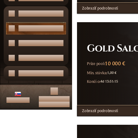
Zobraziť podrobnosti
VÝZVY
TURNAJE
BONUS CRAB
Gold Salo
OBCHOD
10 000 €
Prize pool:
Min. stávka:
1,00 €
VIP ÚROVNE
Končí o:
4d 13:51:15
CENTRUM
SLOVENČINA
POMOCI
Zobraziť podrobnosti