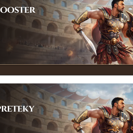
Booster
preteky