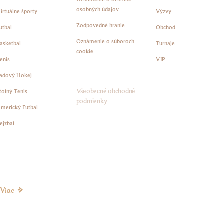
osobných údajov
irtuálne športy
Výzvy
Zodpovedné hranie
utbal
Obchod
Oznámenie o súboroch
asketbal
Turnaje
cookie
enis
VIP
adový Hokej
Všeobecné obchodné
tolný Tenis
podmienky
merický Futbal
ejzbal
Viac