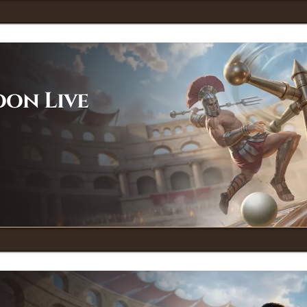
on Live