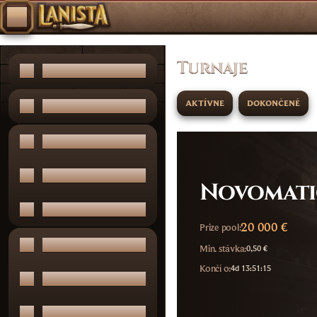
Turnaje
PROMO AKCIE
AKTÍVNE
DOKONČENÉ
DOMOV
CASINO
LIVE CASINO
Novomati
JACKPOTY
20 000 €
Prize pool:
ŠPORT
Min. stávka:
0,50 €
Končí o:
4d 13:51:15
STÁVKY LIVE
VIRTUÁLNE ŠPORTY