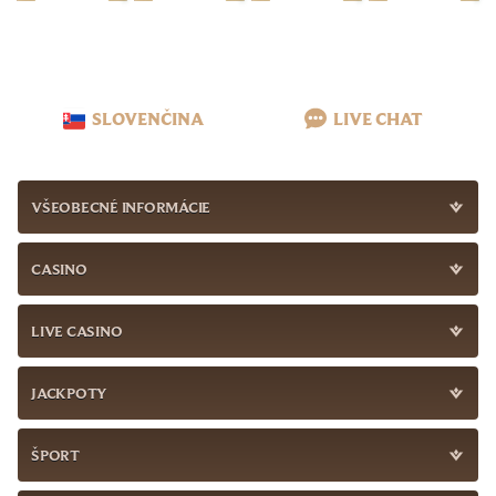
SLOVENČINA
LIVE CHAT
VŠEOBECNÉ INFORMÁCIE
CASINO
LIVE CASINO
JACKPOTY
ŠPORT