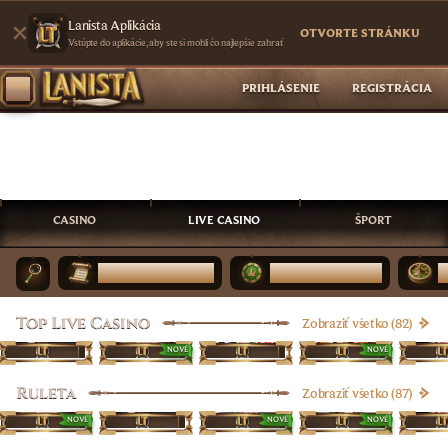
Lanista Aplikácia
OTVORTE STRÁNKU
Vstúpte do aplikácie, aby ste si mohli čo najlepšie zahrať
PRIHLÁSENIE
REGISTRÁCIA
CASINO
LIVE CASINO
ŠPORT
POSKYTOVATELIA
TOP LIVE CASINO
R
Top Live Casino
Zobraziť všetko (82)
NOVÉ
NOVÉ
Ruleta
Zobraziť všetko (87)
NOVÉ
NOVÉ
NOVÉ