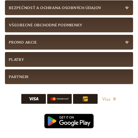
BEZPEČNOSŤ A OCHRANA OSOBNÝCH ÚDAJOV
VŠEOBECNÉ OBCHODNÉ PODMIENKY
PROMO AKCIE
PLATBY
PARTNERI
Viac