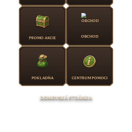
OBCHOD
PROMO AKCIE
POKLADŇA
CENTRUM POMOCI
DOMOVSKÁ STRÁNKA