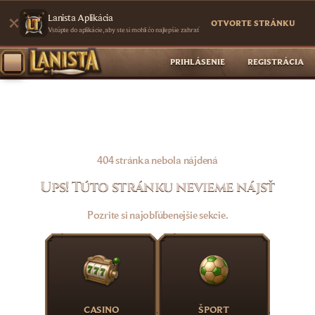
Lanista Aplikácia
OTVORTE STRÁNKU
Vstúpte do aplikácie, aby ste si mohli čo najlepšie zahrať
PRIHLÁSENIE
REGISTRÁCIA
404 stránka nebola nájdená
Ups! Túto stránku nevieme nájsť
Pozrite si najobľúbenejšie sekcie.
CASINO
ŠPORT