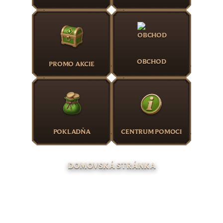
OBCHOD
PROMO AKCIE
POKLADŇA
CENTRUM POMOCI
DOMOVSKÁ STRÁNKA