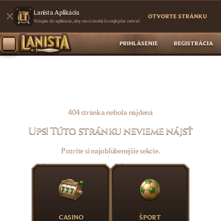
Lanista Aplikácia
OTVORTE STRÁNKU
Vstúpte do aplikácie, aby ste si mohli čo najlepšie zahrať
PRIHLÁSENIE
REGISTRÁCIA
404 stránka nebola nájdená
Ups! Túto stránku nevieme nájsť
Pozrite si najobľúbenejšie sekcie.
CASINO
ŠPORT