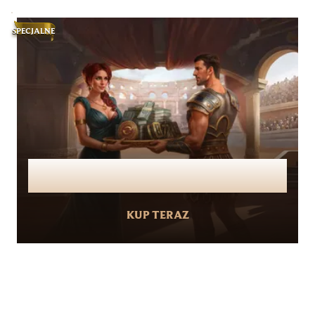
SPECJALNE
Wymień swoje Monety na 4 500 zł w
nagrodach!
KUP TERAZ