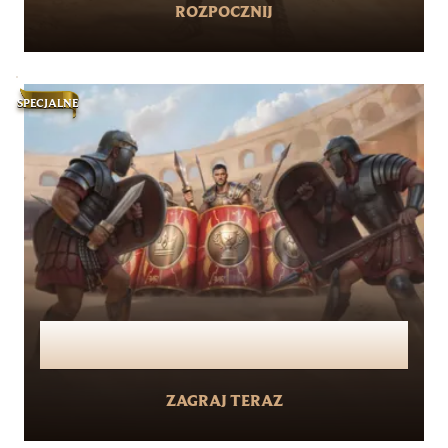
ROZPOCZNIJ
SPECJALNE
Wykonaj Wyzwania i zdobądź 15
000 Monet!
ZAGRAJ TERAZ