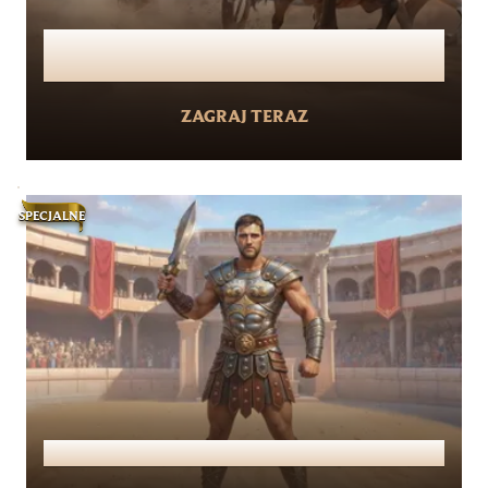
Weź udział w konkursie - wygraj
1 575 000 zł!
ZAGRAJ TERAZ
SPECJALNE
VIP