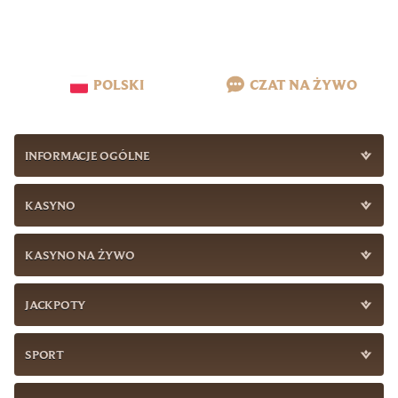
POLSKI
CZAT NA ŻYWO
INFORMACJE OGÓLNE
KASYNO
KASYNO NA ŻYWO
JACKPOTY
SPORT