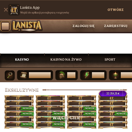
Lanista App
OTWÓRZ
Wejdź do aplikacji po najlepszą rozgrywkę
ZALOGUJ SIĘ
ZAREJESTRUJ
KASYNO
KASYNO NA ŻYWO
SPORT
DOSTAWCY
TOP
NOWE
POPU
Ekskluzywne
33 759,75 €
NOWOŚĆ
NOWOŚĆ
NOWOŚĆ
NOWOŚĆ
NOWOŚĆ
NOWOŚĆ
WIĘCEJ GIER
NOWOŚĆ
NOWOŚĆ
NOWOŚĆ
NOWOŚĆ