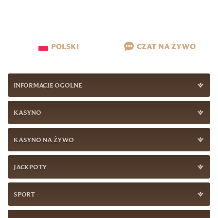
POLSKI
CZAT NA ŻYWO
INFORMACJE OGÓLNE
KASYNO
KASYNO NA ŻYWO
JACKPOTY
SPORT