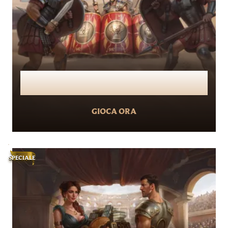
Affronta le sfide e guadagna
15.000 monete!
GIOCA ORA
SPECIALE