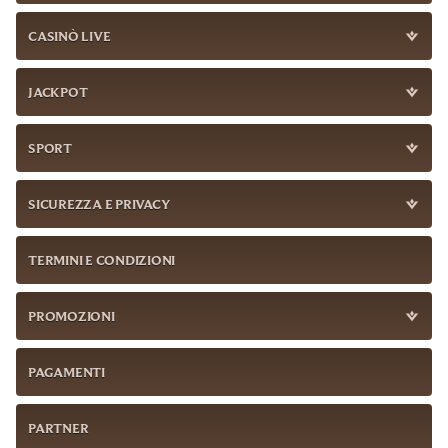
CASINÒ LIVE
JACKPOT
SPORT
SICUREZZA E PRIVACY
TERMINI E CONDIZIONI
PROMOZIONI
PAGAMENTI
PARTNER