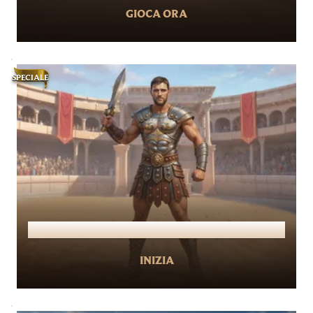
GIOCA ORA
SPECIALE
VIP
INIZIA