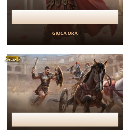
MISSIONE MONDIALI Montepremi
di 900.000€ in palio
GIOCA ORA
SPECIALE
Partecipa al concorso e vinci
€350.000!