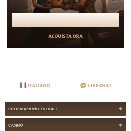
Scambia le tue monete per premi da
€1.000!
ACQUISTA ORA
ITALIANO
LIVE CHAT
INFORMAZIONI GENERALI
CASINÒ