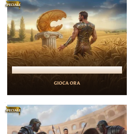
SPECIALE
Vinci €300 con Bonus Crab!
GIOCA ORA
SPECIALE