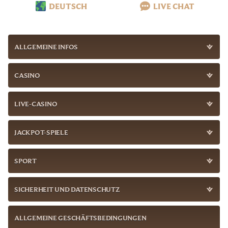
DEUTSCH
LIVE CHAT
ALLGEMEINE INFOS
CASINO
LIVE-CASINO
JACKPOT-SPIELE
SPORT
SICHERHEIT UND DATENSCHUTZ
ALLGEMEINE GESCHÄFTSBEDINGUNGEN