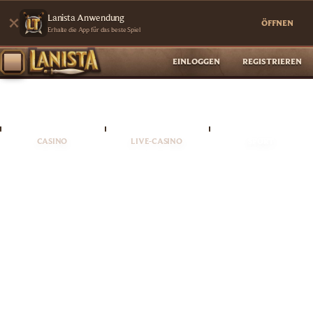
Lanista Anwendung
ÖFFNEN
Erhalte die App für das beste Spiel
EINLOGGEN
REGISTRIEREN
CASINO
LIVE-CASINO
SPORT