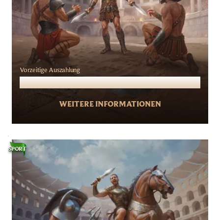
Vorzeitige Auszahlung
CHF 55.000
WEITERE INFORMATIONEN
SPORT