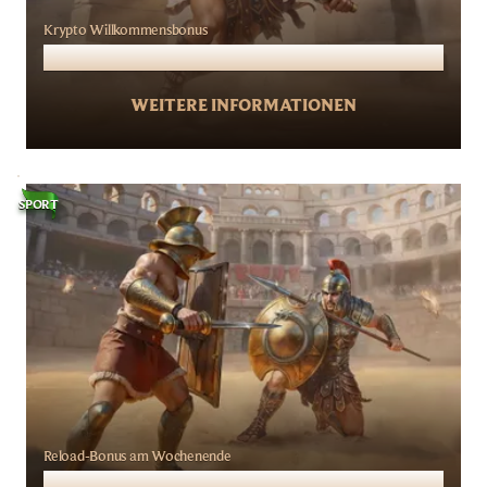
Krypto Willkommensbonus
100% bis zu 200 USDT
WEITERE INFORMATIONEN
SPORT
Reload-Bonus am Wochenende
50% bis zu CHF 825