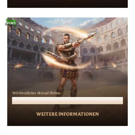
SPORT
Wöchentlicher Reload-Bonus
50% bis zu CHF 550
WEITERE INFORMATIONEN