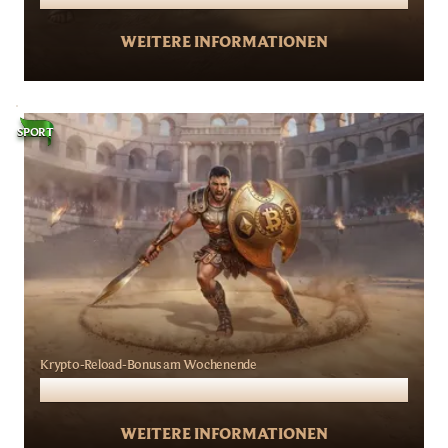
WEITERE INFORMATIONEN
SPORT
Krypto-Reload-Bonus am Wochenende
50% bis zu 1.000 USDT
WEITERE INFORMATIONEN