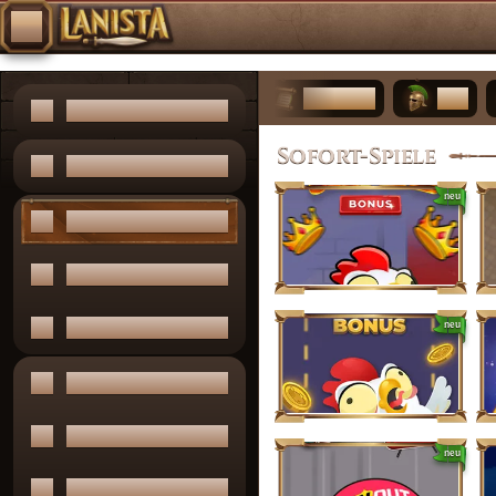
ANBIETER
TOP
AKTIONEN
Sofort-Spiele
STARTSEITE
neu
CASINO
LIVE-CASINO
neu
JACKPOT-SPIELE
SPORT
LIVE-WETTEN
neu
VIRTUELLER SPORT