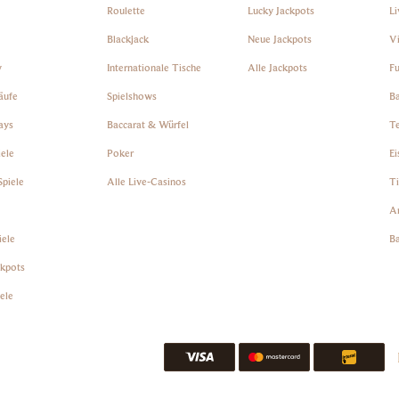
Roulette
Lucky Jackpots
L
Blackjack
Neue Jackpots
Vi
v
Internationale Tische
Alle Jackpots
Fu
äufe
Spielshows
Ba
ays
Baccarat & Würfel
T
iele
Poker
E
Spiele
Alle Live-Casinos
Ti
A
iele
Ba
ckpots
iele