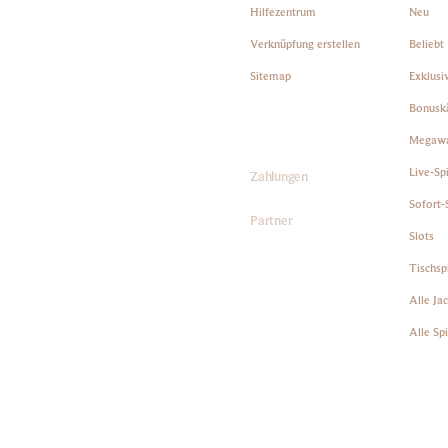
Hilfezentrum
Neu
Verknüpfung erstellen
Beliebt
Sitemap
Exklusi
Bonusk
Megaw
Live-Sp
Zahlungen
Sofort-
Partner
Slots
Tischsp
Alle Ja
Alle Sp