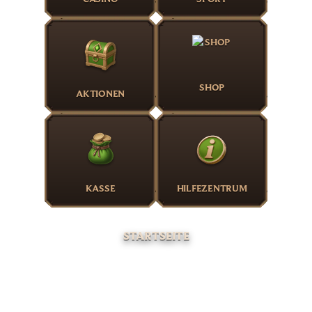
SHOP
AKTIONEN
KASSE
HILFEZENTRUM
STARTSEITE