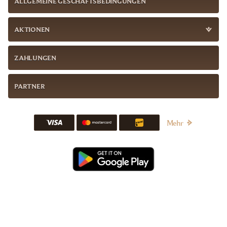
ALLGEMEINE GESCHÄFTSBEDINGUNGEN
AKTIONEN
ZAHLUNGEN
PARTNER
Mehr