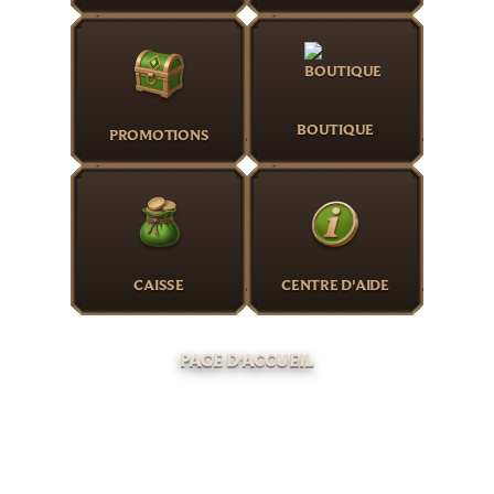
BOUTIQUE
PROMOTIONS
CAISSE
CENTRE D'AIDE
PAGE D'ACCUEIL