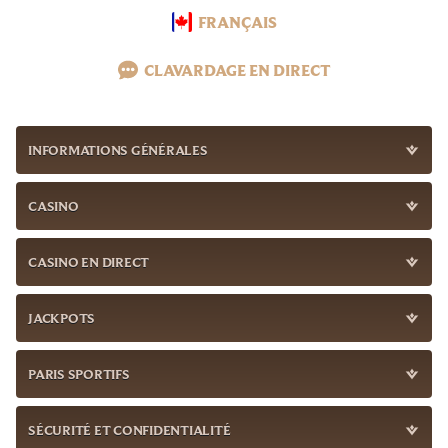
FRANÇAIS
CLAVARDAGE EN DIRECT
INFORMATIONS GÉNÉRALES
CASINO
CASINO EN DIRECT
JACKPOTS
PARIS SPORTIFS
SÉCURITÉ ET CONFIDENTIALITÉ