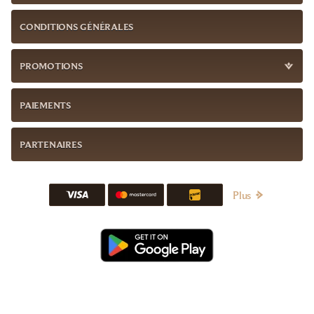
CONDITIONS GÉNÉRALES
PROMOTIONS
PAIEMENTS
PARTENAIRES
Plus