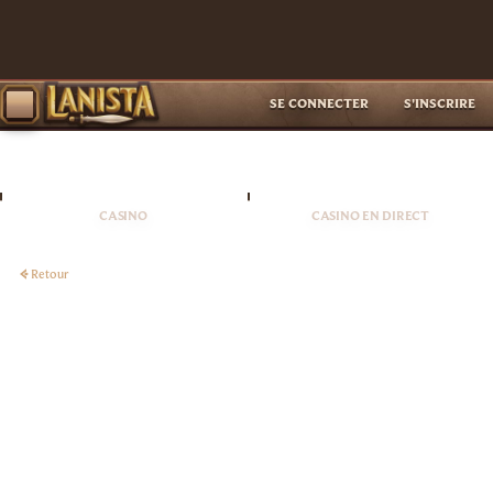
SE CONNECTER
S'INSCRIRE
CASINO
CASINO EN DIRECT
Retour