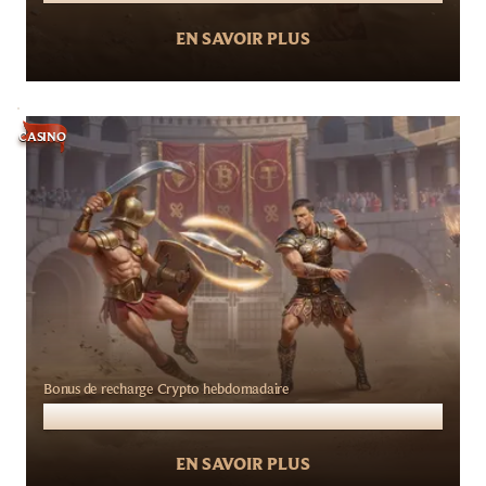
EN SAVOIR PLUS
CASINO
Bonus de recharge Crypto hebdomadaire
60% jusqu'à 1 000 USDT
EN SAVOIR PLUS