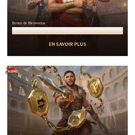
Bonus de Bienvenue
125% jusqu’à 777 € + 250 FS
EN SAVOIR PLUS
CASINO