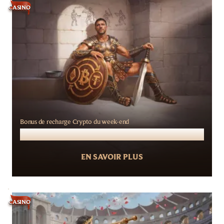
CASINO
Bonus de recharge Crypto du week-end
75 % jusqu'à 750 USDT + 100 FS
EN SAVOIR PLUS
CASINO