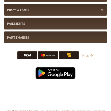
PROMOTIONS
PAIEMENTS
PARTENAIRES
Plus
Gambling can be addictive. Play responsibly.Lanista.com only accepts customers