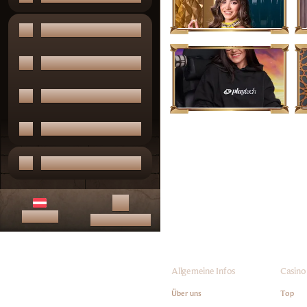
MISSIONEN
TURNIERE
BONUS CRAB
SHOP
VIP-PROGRAMM
DEUTSCH
HILFEZENTRUM
Allgemeine Infos
Casino
Über uns
Top