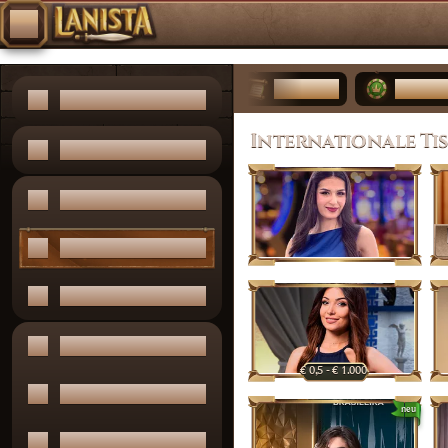
ANBIETER
TOP-LIV
AKTIONEN
Internationale Ti
STARTSEITE
CASINO
LIVE-CASINO
JACKPOT-SPIELE
SPORT
€ 0,5
 - € 1.000 
LIVE-WETTEN
neu
VIRTUELLER SPORT