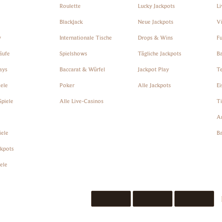
Roulette
Lucky Jackpots
L
Blackjack
Neue Jackpots
Vi
v
Internationale Tische
Drops & Wins
Fu
äufe
Spielshows
Tägliche Jackpots
Ba
ays
Baccarat & Würfel
Jackpot Play
T
iele
Poker
Alle Jackpots
E
Spiele
Alle Live-Casinos
Ti
A
iele
Ba
ckpots
iele