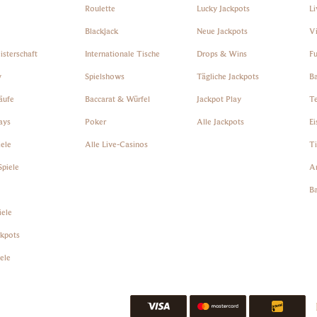
Roulette
Lucky Jackpots
L
Blackjack
Neue Jackpots
Vi
sterschaft
Internationale Tische
Drops & Wins
Fu
v
Spielshows
Tägliche Jackpots
Ba
äufe
Baccarat & Würfel
Jackpot Play
T
ays
Poker
Alle Jackpots
E
iele
Alle Live-Casinos
Ti
Spiele
A
Ba
iele
ckpots
iele