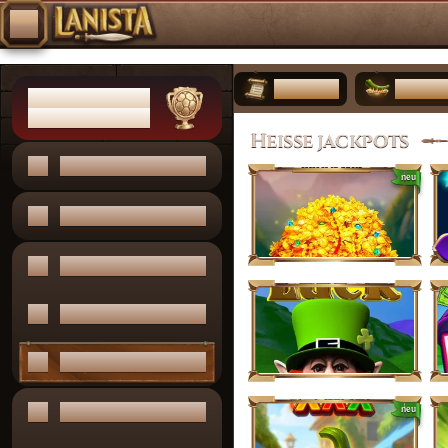
ANBIETER
HEISSE
WORLD CUP
QUEST
Heisse jackpots
AKTIONEN
neu
STARTSEITE
CASINO
LIVE-CASINO
JACKPOT-SPIELE
neu
SPORT