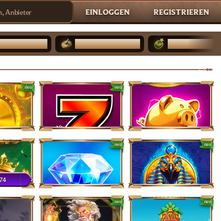
EINLOGGEN
REGISTRIEREN
n, Anbieter
DROPS & WINS
TÄGLICHE JACKPOTS
JACKPOT PLAY
neu
neu
neu
neu
,74
neu
neu