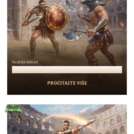
Nedeljni Reload
50 besplatnih spinova
PROČITAJTE VIŠE
SPORTSKI