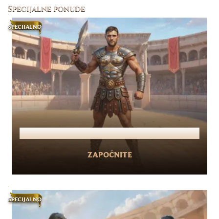
Specijalne ponude
SPECIJALNO
VIP
ZAPOČNITE
SPECIJALNO