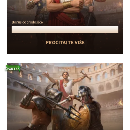
Bonus dobrodošlice
125% do 93.240 RSD + 250 BS
PROČITAJTE VIŠE
SPORTSKI