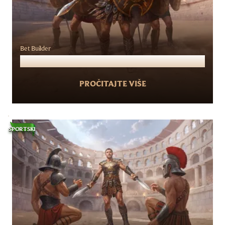
Bet Builder
50% Bez Rizika 6.000 RSD
PROČITAJTE VIŠE
SPORTSKI