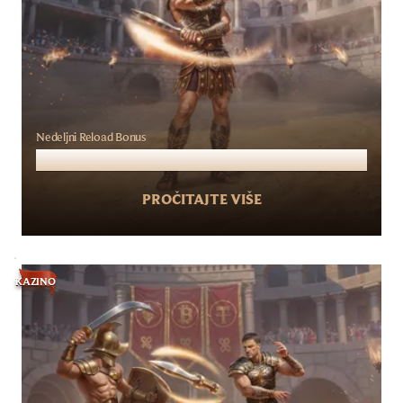
Nedeljni Reload Bonus
50% do 60.000 RSD
PROČITAJTE VIŠE
KAZINO