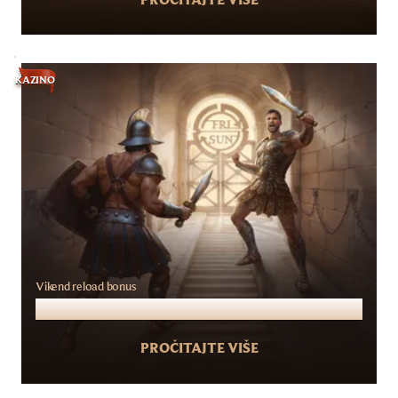
KAZINO
Vikend reload bonus
84.000 RSD + 50 besplatnih spinova
PROČITAJTE VIŠE