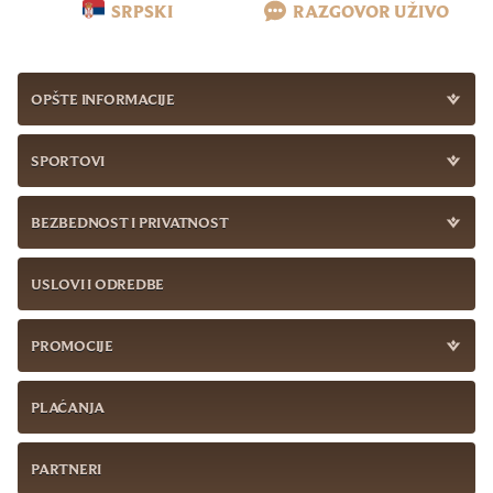
SRPSKI
RAZGOVOR UŽIVO
OPŠTE INFORMACIJE
SPORTOVI
BEZBEDNOST I PRIVATNOST
USLOVI I ODREDBE
PROMOCIJE
PLAĆANJA
PARTNERI