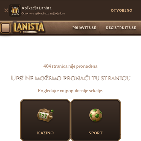
Aplikacija Lanista
OTVORENO
Otvorite u aplikaciju za najbolju igru
PRIJAVITE SE
REGISTRUJTE SE
404 stranica nije pronađena
Ups! Ne možemo pronaći tu stranicu
Pogledajte najpopularnije sekcije.
KAZINO
SPORT