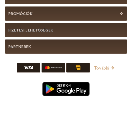
PROMÓCIÓK
FIZETÉSI LEHETŐSÉGEK
PARTNEREK
További