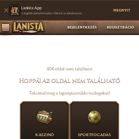
Lanista App
MEGNYIT
A legjobb játékélményhez töltsd le az alkalmazást.
BEJELENTKEZÉS
REGISZTRÁCIÓ
404 oldal nem található
Hoppá! Az oldal nem található
Tekintsd meg a legnépszerűbb részlegeket!
KASZINÓ
SPORTFOGADÁS