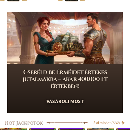
Cseréld be Érméidet értékes
jutalmakra – akár 400.000 Ft
értékben!
VÁSÁROLJ MOST
Hot Jackpotok
Lásd mindet (382)
6 753,97 €
60 138,69 €
11 986