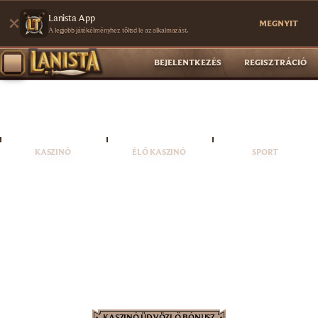
Lanista App
MEGNYIT
A legjobb játékélményhez töltsd le az alkalmazást.
BEJELENTKEZÉS
REGISZTRÁCIÓ
KASZINÓ
ÉLŐ KASZINÓ
SPORT
KASZINÓ ÜDVÖZLŐ BÓNUSZ