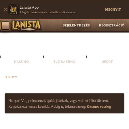
Lanista App
MEGNYIT
A legjobb játékélményhez töltsd le az alkalmazást.
BEJELENTKEZÉS
REGISZTRÁCIÓ
KASZINÓ
ÉLŐ KASZINÓ
SPORT
Vissza
Hoppá! Vagy nincsenek újabb játékok, vagy valami hiba történt.
Kérjük, nézz vissza később. Addig is, tekintsd meg:
Kaszinó részleg