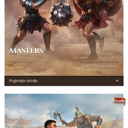
Masters
Nagradni fond:
Min. oklada
Završava za:
1.500 €
10,00 €
24d 04:02:56
Pogledajte detalje
CASINO