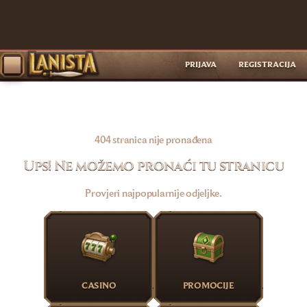
PRIJAVA
REGISTRACIJA
404 stranica nije pronađena
Ups! Ne možemo pronaći tu stranicu
Provjeri najpopularnije odjeljke.
CASINO
PROMOCIJE