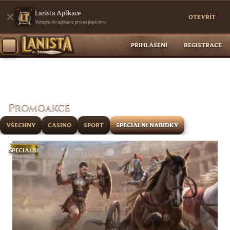
Lanista Aplikace
OTEVŘÍT
Vstupte do aplikace pro nejlepší hru
PŘIHLÁŠENÍ
REGISTRACE
Promoakce
VŠECHNY
CASINO
SPORT
SPECIÁLNÍ NABÍDKY
SPECIÁLNÍ