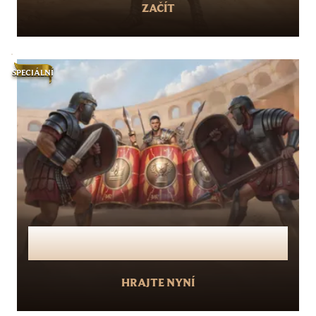
ZAČÍT
SPECIÁLNÍ
Pusťte se do výzev a získejte 15 000
mincí!
HRAJTE NYNÍ