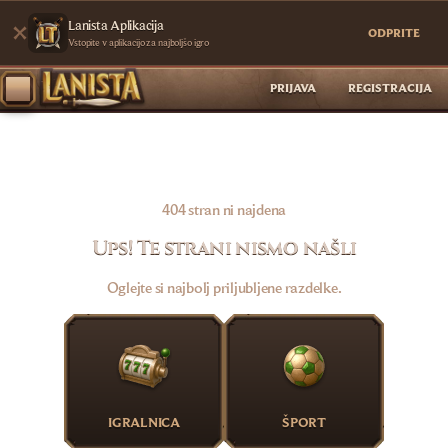
Lanista Aplikacija
ODPRITE
Vstopite v aplikacijo za najboljšo igro
PRIJAVA
REGISTRACIJA
404 stran ni najdena
Ups! Te strani nismo našli
Oglejte si najbolj priljubljene razdelke.
IGRALNICA
ŠPORT