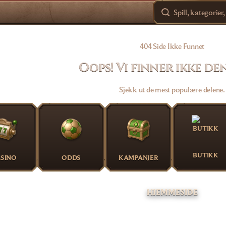
Spill, kategorier
404 Side Ikke Funnet
Oops! Vi finner ikke de
Sjekk ut de mest populære delene.
BUTIKK
SINO
ODDS
KAMPANJER
HJEMMESIDE