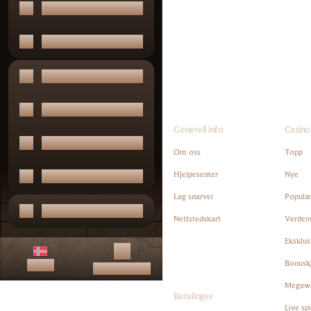
LIVE ODDS
VIRTUELLE ODDS
UTFORDRINGER
TURNERINGER
Generell info
Casino
BONUS CRAB
Om oss
Topp
Hjelpesenter
Nye
BUTIKK
Lag snarvei
Populæ
VIP NIVÅER
Nettstedskart
Verden
Eksklus
Bonusk
NORSK
HJELPESENTER
Megaw
Betalinger
Live spi