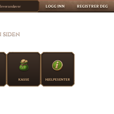
LOGG INN
REGISTRER DEG
, leverandører
n siden
KASSE
HJELPESENTER